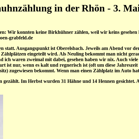
uhnzählung in der Rhön - 3. Ma
en: Wir konnten keine Birkhühner zählen, weil wir keins gesehen h
oen-grabfeld.de
n statt. Ausgangspunkt ist Oberelsbach. Jeweils am Abend vor der
ählplätzen eingeteilt wird. Als Neuling bekommt man nicht gerade
und ich waren zweimal mit dabei, gesehen haben wir nix. Auch vie
t ist nur, wenn es kalt und regnerisch ist (oft um diese Jahresze
chsitz) zugewiesen bekommt. Wenn man einen Zählplatz im Auto hat
gezählt. Im Herbst wurden 31 Hähne und 14 Hennen gesichtet. A