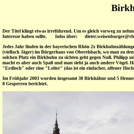
Birkh
Der Titel klingt etwas irreführend. Um es gleich vorweg zu nehm
Interesse haben sollte. Infos über: dieter.weisenburger@rh
Jedes Jahr finden in der bayerischen Rhön 2x Birkhuhnzählunge
(vielfach Jäger) im Bürgerhaus von Oberelsbach, wo man zu den Z
solchen Platz ein Birkhuhn zu sichten geht gegen Null. Philipp 
macht es aber auch Spaß und man sieht ja auch andere Vögel. Har
"Erdloch" oder eine "Leiter" (das ist ein einfacher, offener Ho
Im Frühjahr 2003 wurden insgesamt 30 Birkhähne und 5 Hennen 
8 Gesperren berichtet.