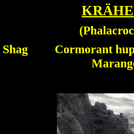
KRÄHE
(
Phalacroco
Shag
Cormorant hu
Marango