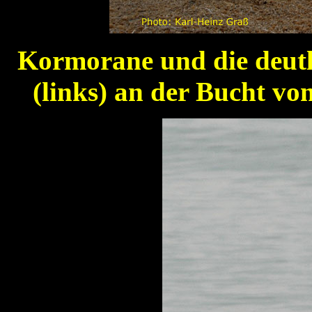
Kormorane und die deutl
(links) an der Bucht vo