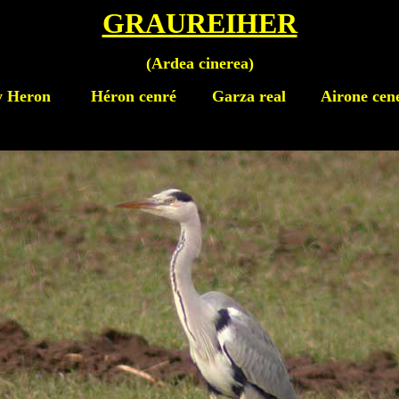
GRAUREIHER
(
Ardea cinerea
)
y Heron
Héron cenré Garza real Airone cene