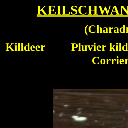
KEILSCHWAN
(
Charadr
Killdeer
Pluvier kild
Corrie