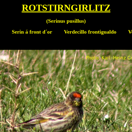
ROTSTIRNGIRLITZ
(Serinus pusillus)
Serin á front d´or Verdecillo frontigualdo Verze