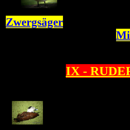
Zwergsäger
Mi
IX - RUD