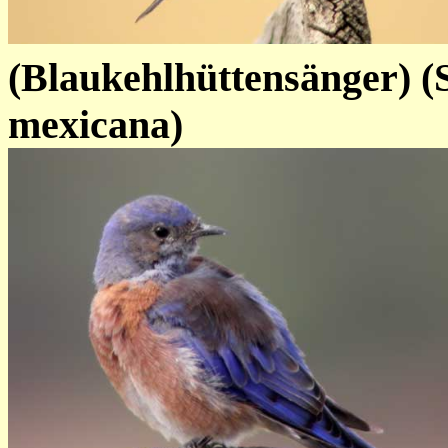
(Blaukehlhüttensänger) (S
mex