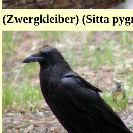
(Zwergkleiber) (Sitta py