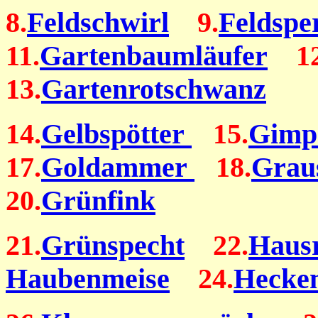
8.
Feldschwirl
9.
Feldspe
11.
Gartenbaumläufer
12
13.
Gartenrotschwanz
14.
Gelbspötter
15.
Gimp
17.
Goldammer
18.
Grau
20.
Grünfink
21.
Grünspecht
22.
Haus
Haubenmeise
24.
Hecke