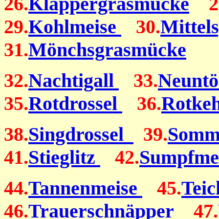
26.
Klappergrasmücke
2
29.
Kohlmeise
30.
Mittel
31.
Mönchsgrasmücke
32.
Nachtigall
33.
Neuntö
35.
Rotdrossel
36.
Rotke
38.
Singdrossel
39.
Somm
41.
Stieglitz
42.
Sumpfme
44.
Tannenmeise
45.
Teic
46.
Trauerschnäpper
47.