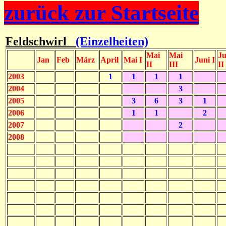
zurück zur Startseite
Feldschwirl
(Einzelheiten)
Mai
Mai
Ju
Jan
Feb
März
April
Mai I
Juni I
II
III
II
2003
1
1
1
1
2004
3
2005
3
6
3
1
2006
1
1
2
2007
2
2008