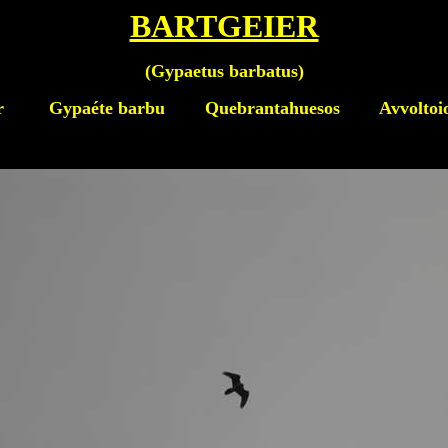
BARTGEIER
(
Gypaetus barbatus
)
er
Gypaéte barbu Quebrantahuesos Avvoltoio de