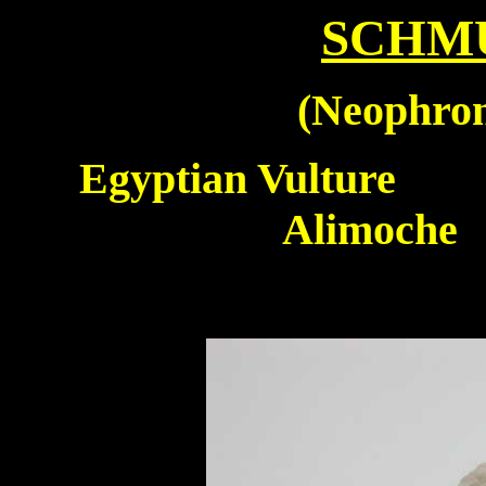
SCHM
(
Neophron
Egyptian Vulture
Pe
Alimoche