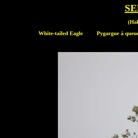
SE
(
Hal
White-tailed Eagle
Pygargue á queue 