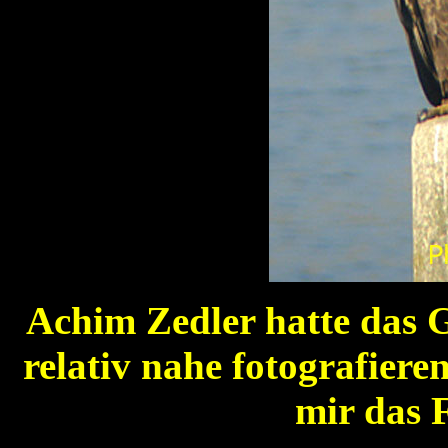
Achim Zedler hatte das G
relativ nahe fotografiere
mir das F