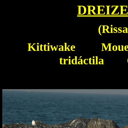
DREIZ
(
Rissa
Kittiwake
Mouette
tridáctila G