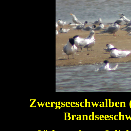
Zwergseeschwalben (S
Brandseeschw