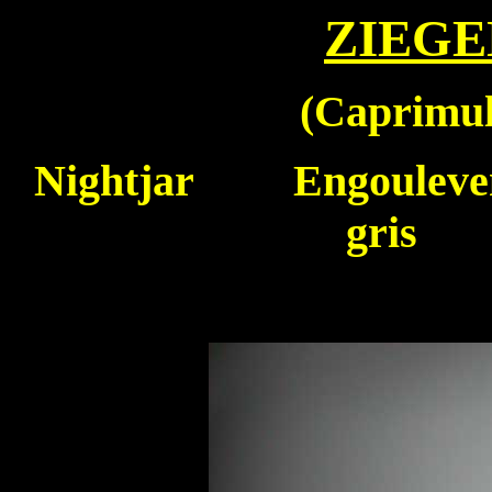
ZIEG
(
Caprimul
Nightjar
Engouleven
gris S