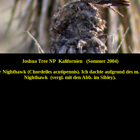
Joshua Tree NP Kalifornien (Sommer 2004)
er Nighthawk (Chordeiles acutipennis). Ich dachte aufgrund des
Nighthawk (vergl. mit den Abb. im Sibley).