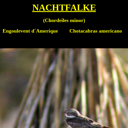
NACHTFALKE
(
Chordeiles minor
)
goulevent d´Amerique Chotacabras americano S