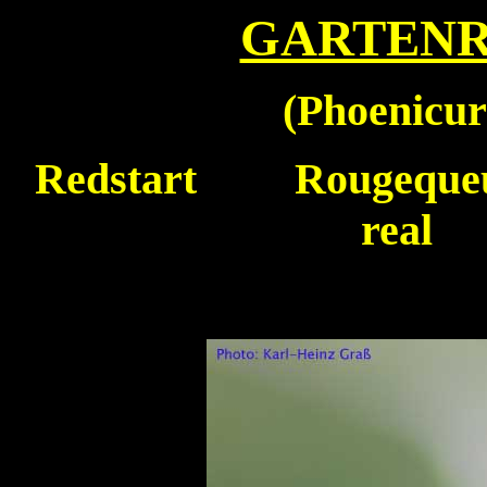
GARTEN
(
Phoenicur
Redstart
Rougequeue 
real 