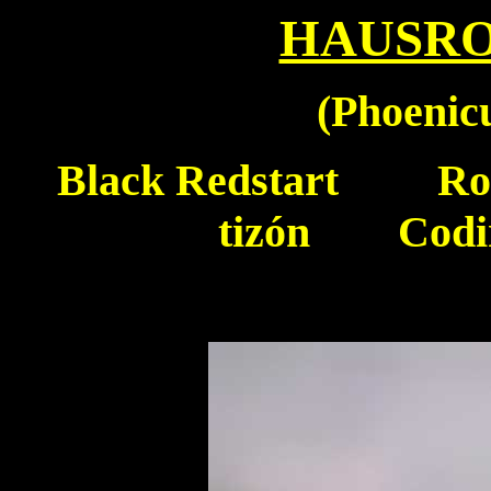
HAUSR
(
Phoenic
Black Redstart
Roug
tizón Codir