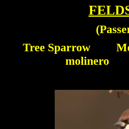
FELD
(Passe
Tree Sparrow
Moin
molinero P