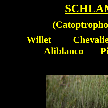
SCHLA
(
Catoptropho
Willet
Chevali
Aliblanco
Piro