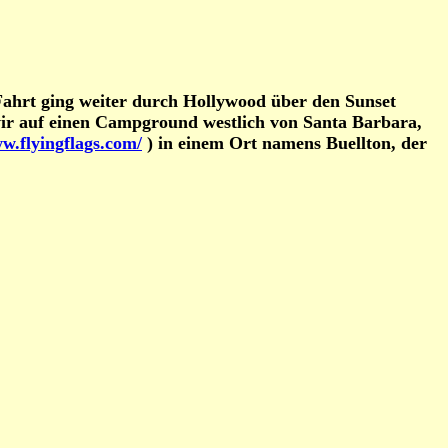
ahrt ging weiter durch Hollywood über den Sunset
 wir auf einen Campground westlich von Santa Barbara,
w.flyingflags.com/
) in einem Ort namens Buellton, der