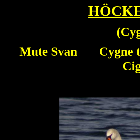
HÖCK
(
Cyg
Mute Svan
Cygne t
Cig