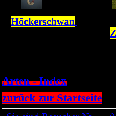
Höckerschwan
Z
Arten - Index
zurück zur Startseite