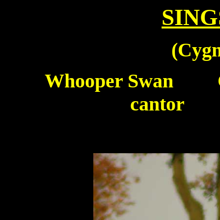
SIN
(
Cygn
Whooper Swan
Cy
cantor C