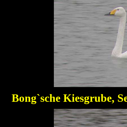
Bong`sche Kiesgrube, S