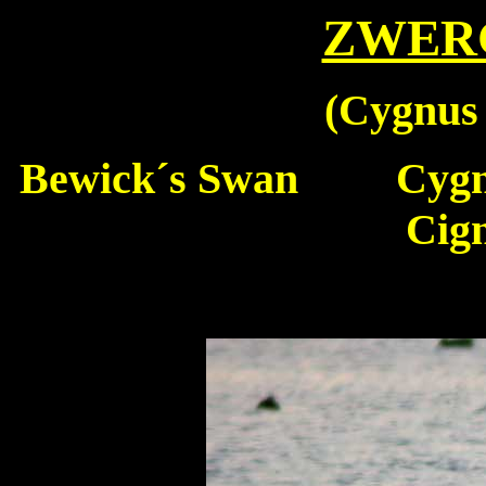
ZWER
(
Cygnus
Bewick´s Swan
Cygne 
Cig