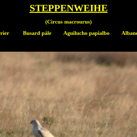
STEPPENWEIHE
(
Circus macrourus
)
rrier
Busard pále Aguilucho papialbo Albanella