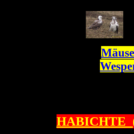
Mäuse
Wespe
HABICHTE 