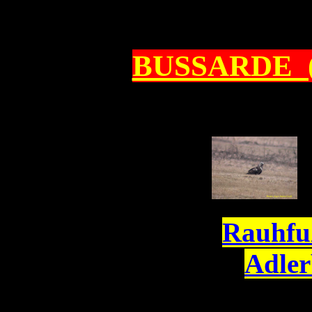
BUSSARDE 
Rauhfu
Adle