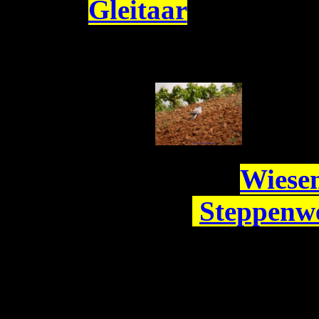
Gleitaar
Wiese
Steppenw