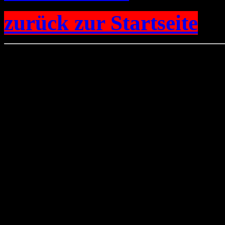
zurück zur Startseite
Sie sind 
13_milane_weihen_bussarde
am 23.0