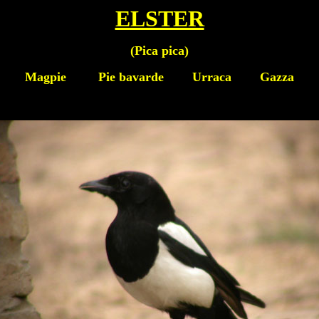
ELSTER
(
Pica pica
)
Magpie
Pie bavarde Urraca Gazza