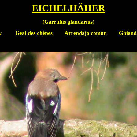
EICHELHÄHER
(
Garrulus glandarius
)
y
Geai des chénes Arrendajo común Ghianda