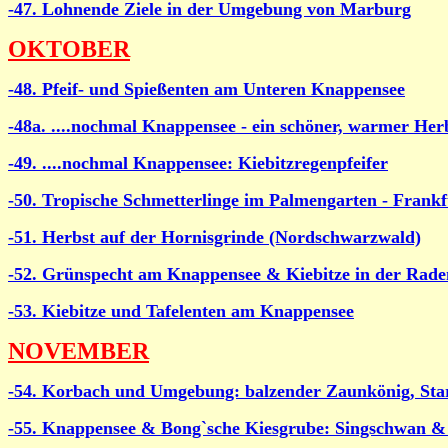
-47. Lohnende Ziele in der Umgebung von Marburg
OKTOBER
-48. Pfeif- und Spießenten am Unteren Knappensee
-48a. ....nochmal Knappensee - ein schöner, warmer Her
-49. ....nochmal Knappensee: Kiebitzregenpfeifer
-50. Tropische Schmetterlinge im Palmengarten - Frankf
-51. Herbst auf der Hornisgrinde (Nordschwarzwald)
-52. Grünspecht am Knappensee & Kiebitze in der Rad
-53. Kiebitze und Tafelenten am Knappensee
NOVEMBER
-54. Korbach und Umgebung: balzender Zaunkönig, St
-55. Knappensee & Bong`sche Kiesgrube: Singschwan 