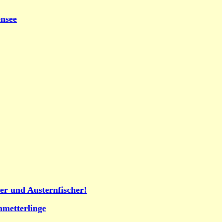
nsee
er und Austernfischer!
metterlinge