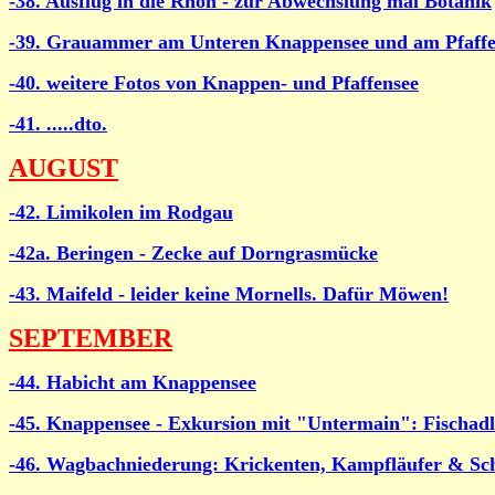
-38. Ausflug in die Rhön - zur Abwechslung mal Botanik
-39. Grauammer am Unteren Knappensee und am Pfaffe
-40. weitere Fotos von Knappen- und Pfaffensee
-41. .....dto.
AUGUST
-42. Limikolen im Rodgau
-42a. Beringen - Zecke auf Dorngrasmücke
-43. Maifeld - leider keine Mornells. Dafür Möwen!
SEPTEMBER
-44. Habicht am Knappensee
-45. Knappensee - Exkursion mit "Untermain": Fischadl
-46. Wagbachniederung: Krickenten, Kampfläufer & Sch