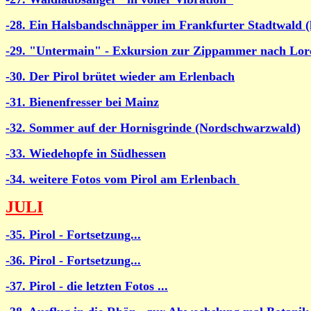
-28. Ein Halsbandschnäpper im Frankfurter Stadtwald (l
-29. "Untermain" - Exkursion zur Zippammer nach Lo
-30. Der Pirol brütet wieder am Erlenbach
-31. Bienenfresser bei Mainz
-32. Sommer auf der Hornisgrinde (Nordschwarzwald)
-33. Wiedehopfe in Südhessen
-34. weitere Fotos vom Pirol am Erlenbach
JULI
-35. Pirol - Fortsetzung...
-36. Pirol - Fortsetzung...
-37. Pirol - die letzten Fotos ...