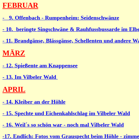
FEBRUAR
- 9. Offenbach - Rumpenheim: Seidenschwänze
- 10. beringte Singschwäne & Rauhfussbussarde im Elb
- 11. Brandgänse, Blässgänse, Schellenten und andere W
MÄRZ
- 12. Spießente am Knappensee
- 13. Im Vilbeler Wald
APRIL
- 14. Kleiber an der Höhle
- 15. Spechte und Eichenkahlschlag im Vilbeler Wald
- 16. Weil´s so schön war - noch mal Vilbeler Wald
-17. Endlich: Fotos vom Grauspecht beim Höhle - zimm