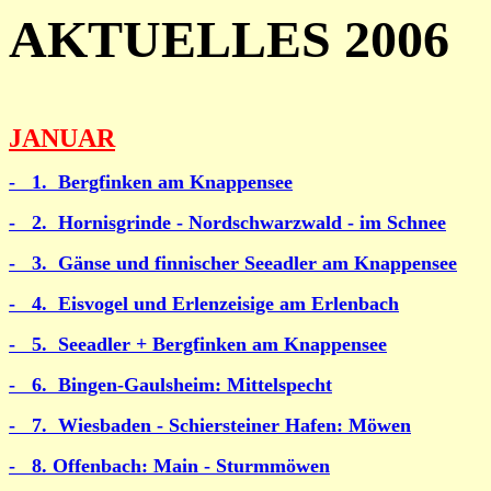
AKTUELLES 2006
JANUAR
-
1.
Bergfinken am Knappensee
- 2. Hornisgrinde - Nordschwarzwald - im Schnee
- 3. Gänse und finnischer Seeadler am Knappensee
- 4. Eisvogel und Erlenzeisige am Erlenbach
- 5. Seeadler + Bergfinken am Knappensee
- 6. Bingen-Gaulsheim: Mittelspecht
- 7. Wiesbaden - Schiersteiner Hafen: Möwen
- 8. Offenbach: Main - Sturmmöwen