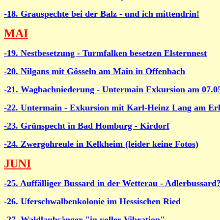
-18. Grauspechte bei der Balz - und ich mittendrin!
MAI
-19. Nestbesetzung - Turmfalken besetzen Elsternnest
-20. Nilgans mit Gösseln am Main in Offenbach
-21. Wagbachniederung - Untermain Exkursion am 07.0
-22. Untermain - Exkursion mit Karl-Heinz Lang am Erl
-23. Grünspecht in Bad Homburg - Kirdorf
-24. Zwergohreule in Kelkheim (leider keine Fotos)
JUNI
-25. Auffälliger Bussard in der Wetterau - Adlerbussard
-26. Uferschwalbenkolonie im Hessischen Ried
-27. Waldlaubsänger "in voller Vibration"