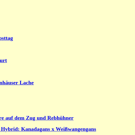
bsttag
urt
enhäuser Lache
are auf dem Zug und Rebhühner
& Hybrid: Kanadagans x Weißwangengans